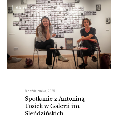
Spotkanie
Aktualności
z
Antoniną
Tosiek
w
Galerii
im.
Sleńdzińskich
8 października, 2025
Spotkanie z Antoniną
Tosiek w Galerii im.
Sleńdzińskich