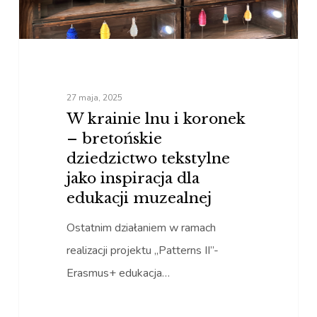
dziedzictwo
tekstylne
jako
inspiracja
27 maja, 2025
dla
W krainie lnu i koronek
edukacji
– bretońskie
muzealnej
dziedzictwo tekstylne
jako inspiracja dla
edukacji muzealnej
Ostatnim działaniem w ramach
realizacji projektu „Patterns II”-
Erasmus+ edukacja…