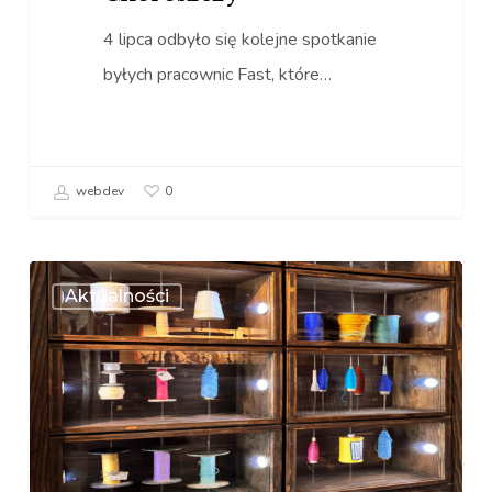
4 lipca odbyło się kolejne spotkanie
byłych pracownic Fast, które…
webdev
0
W
Aktualności
krainie
lnu
i
koronek
–
bretońskie