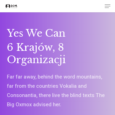
Men
Skip
to
Close
main
Menu
content
Yes We Can
6 Krajów, 8
Organizacji
Far far away, behind the word mountains,
far from the countries Vokalia and
Consonantia, there live the blind texts The
Big Oxmox advised her.