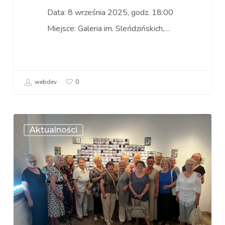
Data: 8 września 2025, godz. 18:00
Miejsce: Galeria im. Sleńdzińskich,…
webdev
0
„Fastowskie”
Aktualności
spotkanie
w
Galerii
im.
Sleńdzińskich