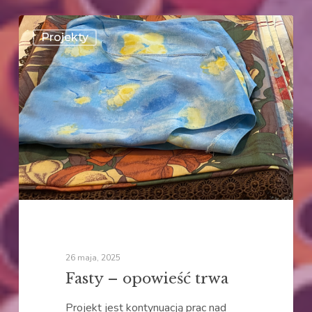
Fasty
Projekty
–
opowieść
trwa
26 maja, 2025
Fasty – opowieść trwa
Projekt jest kontynuacją prac nad