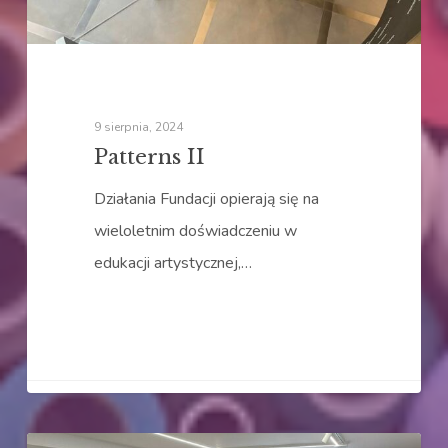
9 sierpnia, 2024
Patterns II
Działania Fundacji opierają się na
wieloletnim doświadczeniu w
edukacji artystycznej,…
Fasty