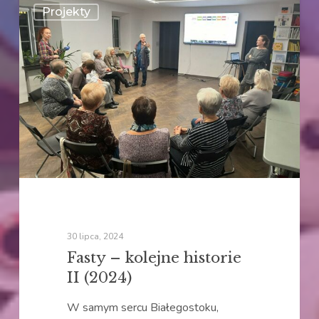
Projekty
–
kolejne
historie
II
(2024)
30 lipca, 2024
Fasty – kolejne historie
II (2024)
W samym sercu Białegostoku,