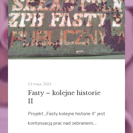
kolejne
historie
II
13 maja, 2023
Fasty – kolejne historie
II
Projekt „Fasty kolejne historie II” jest
kontynuacją prac nad zebraniem,…