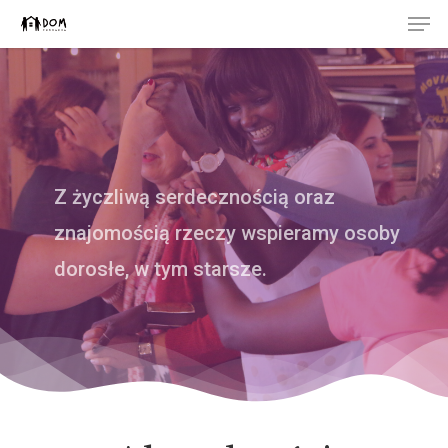
Men
Skip
to
Close
main
Menu
content
Z życzliwą serdecznością oraz
znajomością rzeczy wspieramy osoby
dorosłe, w tym starsze.