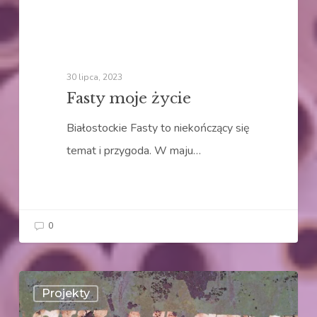
30 lipca, 2023
Fasty moje życie
Białostockie Fasty to niekończący się
temat i przygoda. W maju…
0
Fasty
Projekty
–