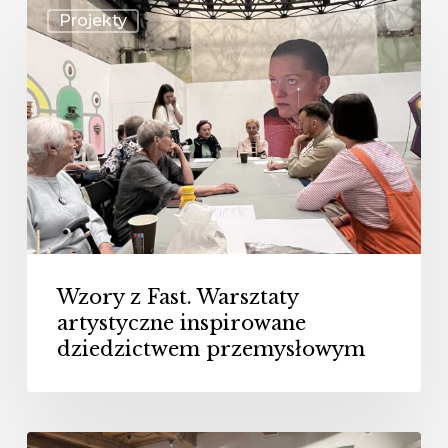
Wzory
Projekty
z
Fast.
Warsztaty
artystyczne
inspirowane
dziedzictwem
przemysłowym
Wzory z Fast. Warsztaty
artystyczne inspirowane
dziedzictwem przemysłowym
FABRIC