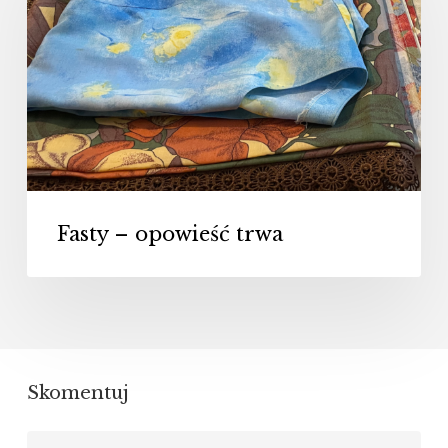
opowieść
trwa
Fasty – opowieść trwa
Skomentuj