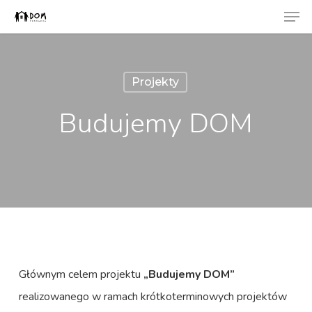
Men
Skip
to
Close
main
Menu
content
Projekty
Budujemy DOM
Głównym celem projektu
„Budujemy DOM
”
realizowanego w ramach krótkoterminowych projektów