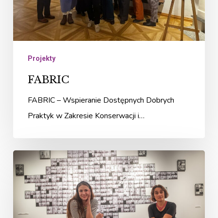
Projekty
FABRIC
FABRIC – Wspieranie Dostępnych Dobrych
Praktyk w Zakresie Konserwacji i…
Spotkanie
z
Antoniną
Tosiek