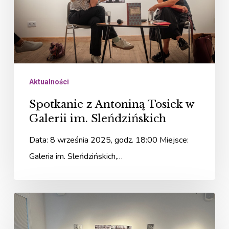
w
Galerii
im.
Sleńdzińskich
Aktualności
Spotkanie z Antoniną Tosiek w
Galerii im. Sleńdzińskich
Data: 8 września 2025, godz. 18:00 Miejsce:
Galeria im. Sleńdzińskich,…
„Fastowskie”
spotkanie