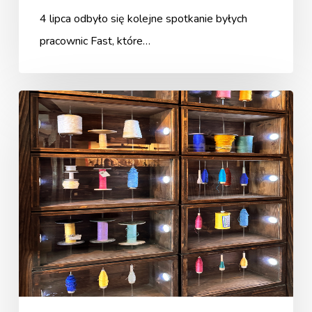
4 lipca odbyło się kolejne spotkanie byłych
pracownic Fast, które…
W
krainie
lnu
i
koronek
–
bretońskie
dziedzictwo
tekstylne
jako