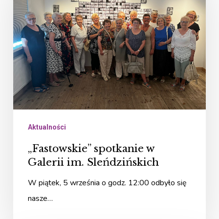
w
Galerii
im.
Sleńdzińskich
Aktualności
„Fastowskie” spotkanie w
Galerii im. Sleńdzińskich
W piątek, 5 września o godz. 12:00 odbyło się
nasze…