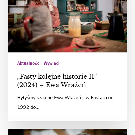
II”
(2024)
–
Ewa
Wrażeń
Aktualności
Wywiad
„Fasty kolejne historie II”
(2024) – Ewa Wrażeń
Byłyśmy szalone Ewa Wrażeń - w Fastach od
1992 do…
„Fasty