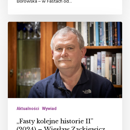
Borowska – w Fastach od…
„Fasty
kolejne
historie
II”
(2024)
–
Wiesław
Zackiewicz
Aktualności
Wywiad
„Fasty kolejne historie II”
(2024) – Wiesław Zackiewicz