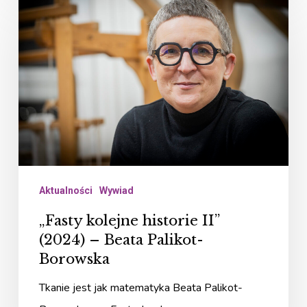
kolejne
historie
II”
(2024)
–
Beata
Palikot-
Borowska
Aktualności
Wywiad
„Fasty kolejne historie II”
(2024) – Beata Palikot-
Borowska
Tkanie jest jak matematyka Beata Palikot-