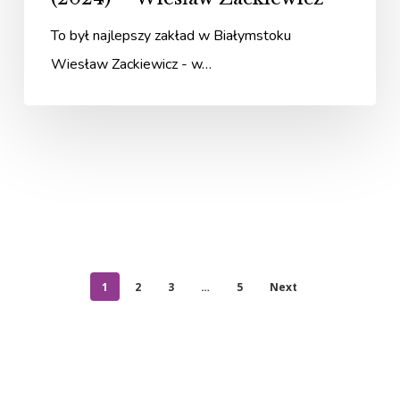
To był najlepszy zakład w Białymstoku
Wiesław Zackiewicz - w…
1
2
3
…
5
Next