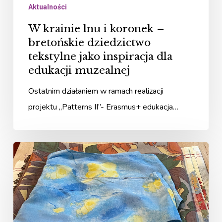
Aktualności
inspiracja
dla
W krainie lnu i koronek –
edukacji
bretońskie dziedzictwo
tekstylne jako inspiracja dla
muzealnej
edukacji muzealnej
Ostatnim działaniem w ramach realizacji
projektu „Patterns II”- Erasmus+ edukacja…
Fasty
–
opowieść
trwa