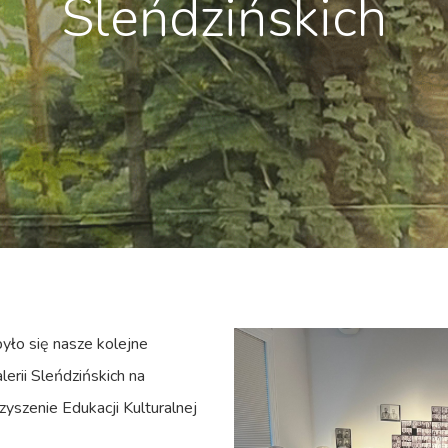
Sleńdzińskich
yło się nasze kolejne
erii Sleńdzińskich na
yszenie Edukacji Kulturalnej