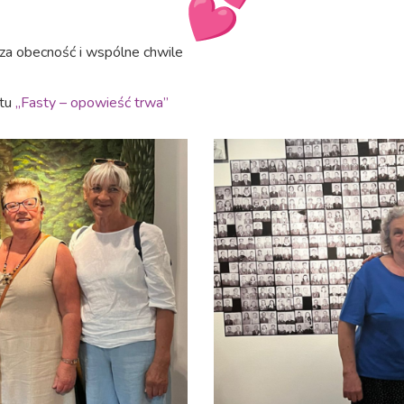
za obecność i wspólne chwile
ktu
„Fasty – opowieść trwa”
fastowiaczki
4
wrzesnia(2)