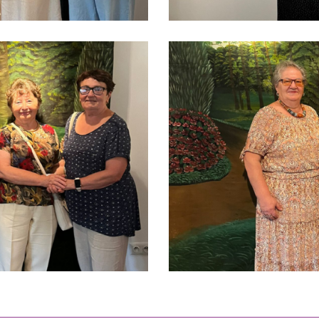
fastowiaczki
4
wrzesnia(4)