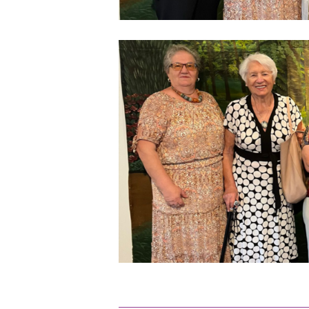
fastowiaczki
4
wrzesnia(3)