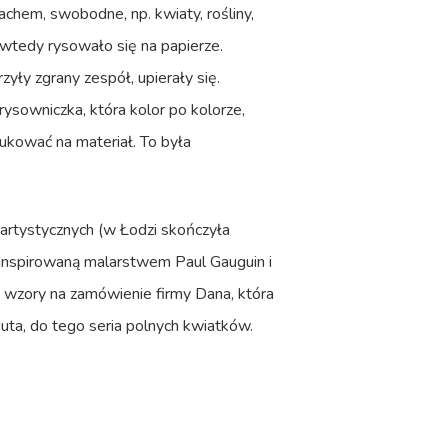
chem, swobodne, np. kwiaty, rośliny,
 wtedy rysowało się na papierze.
rzyły zgrany zespół, upierały się.
ysowniczka, która kolor po kolorze,
rukować na materiał. To była
 artystycznych (w Łodzi skończyła
ę inspirowaną malarstwem Paul Gauguin i
ż wzory na zamówienie firmy Dana, która
uta, do tego seria polnych kwiatków.