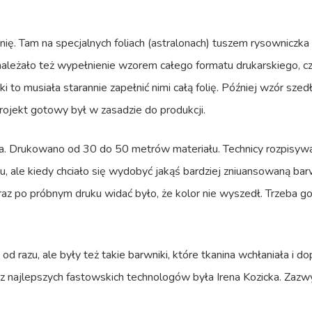
ię. Tam na specjalnych foliach (astralonach) tuszem rysowniczka
 należało też wypełnienie wzorem całego formatu drukarskiego,
i to musiała starannie zapełnić nimi całą folię. Później wzór sze
ojekt gotowy był w zasadzie do produkcji.
a. Drukowano od 30 do 50 metrów materiału. Technicy rozpisywa
, ale kiedy chciało się wydobyć jakąś bardziej zniuansowaną bar
ie raz po próbnym druku widać było, że kolor nie wyszedł. Trzeba 
 razu, ale były też takie barwniki, które tkanina wchłaniała i do
z najlepszych fastowskich technologów była Irena Kozicka. Zazwycz