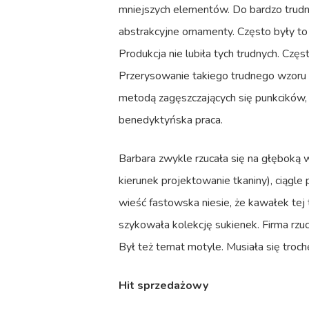
mniejszych elementów. Do bardzo trudny
abstrakcyjne ornamenty. Często były to 
Produkcja nie lubiła tych trudnych. Częst
Przerysowanie takiego trudnego wzoru na
metodą zagęszczających się punkcików, p
benedyktyńska praca.
Barbara zwykle rzucała się na głęboką 
kierunek projektowanie tkaniny), ciągl
wieść fastowska niesie, że kawałek tej
szykowała kolekcję sukienek. Firma rzuc
Był też temat motyle. Musiała się trochę
Hit sprzedażowy