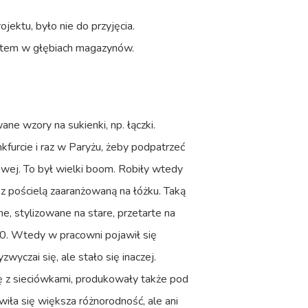
jektu, było nie do przyjęcia.
 potem w głębiach magazynów.
e wzory na sukienki, np. łączki.
kfurcie i raz w Paryżu, żeby podpatrzeć
owej. To był wielki boom. Robiły wtedy
 z pościelą zaaranżowaną na łóżku. Taką
e, stylizowane na stare, przetarte na
00. Wtedy w pracowni pojawił się
wyczai się, ale stało się inaczej.
cę z sieciówkami, produkowały także pod
wiła się większa różnorodność, ale ani