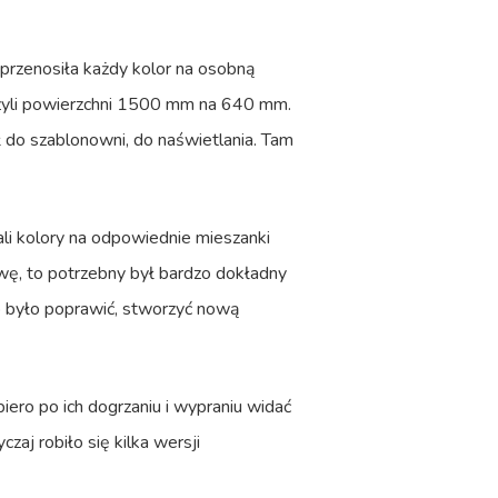
 przenosiła każdy kolor na osobną
 czyli powierzchni 1500 mm na 640 mm.
dł do szablonowni, do naświetlania. Tam
li kolory na odpowiednie mieszanki
wę, to potrzebny był bardzo dokładny
go było poprawić, stworzyć nową
piero po ich dogrzaniu i wypraniu widać
aj robiło się kilka wersji