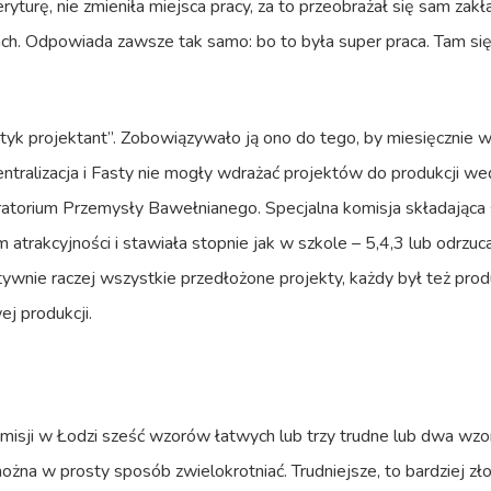
turę, nie zmieniła miejsca pracy, za to przeobrażał się sam zakład
h. Odpowiada zawsze tak samo: bo to była super praca. Tam się 
styk projektant”. Zobowiązywało ją ono do tego, by miesięcznie
tralizacja i Fasty nie mogły wdrażać projektów do produkcji w
ratorium Przemysły Bawełnianego. Specjalna komisja składająca 
rakcyjności i stawiała stopnie jak w szkole – 5,4,3 lub odrzuca
tywnie raczej wszystkie przedłożone projekty, każdy był też prod
j produkcji.
e
misji w Łodzi sześć wzorów łatwych lub trzy trudne lub dwa wzo
 można w prosty sposób zwielokrotniać. Trudniejsze, to bardziej