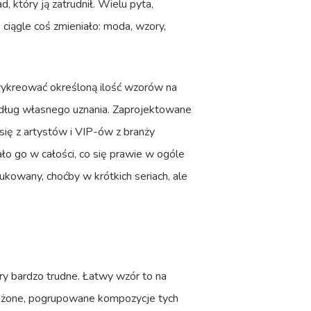
, który ją zatrudnił. Wielu pyta,
ciągle coś zmieniało: moda, wzory,
 wykreować określoną ilość wzorów na
edług własnego uznania. Zaprojektowane
się z artystów i VIP-ów z branży
ło go w całości, co się prawie w ogóle
ukowany, choćby w krótkich seriach, ale
ry bardzo trudne. Łatwy wzór to na
 złożone, pogrupowane kompozycje tych