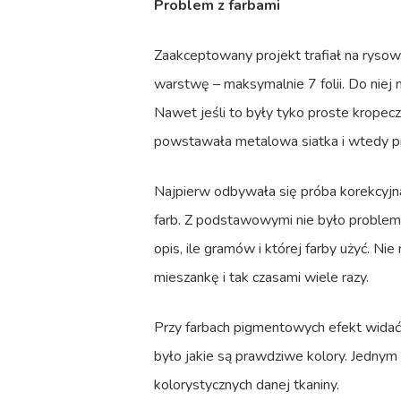
Problem z farbami
Zaakceptowany projekt trafiał na rysown
warstwę – maksymalnie 7 folii. Do niej
Nawet jeśli to były tyko proste kropeczk
powstawała metalowa siatka i wtedy pr
Najpierw odbywała się próba korekcyjn
farb. Z podstawowymi nie było problemu
opis, ile gramów i której farby użyć. N
mieszankę i tak czasami wiele razy.
Przy farbach pigmentowych efekt widać od
było jakie są prawdziwe kolory. Jednym 
kolorystycznych danej tkaniny.