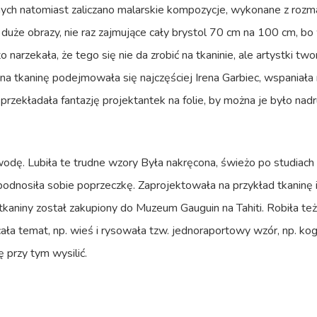
ch natomiast zaliczano malarskie kompozycje, wykonane z rozma
duże obrazy, nie raz zajmujące cały brystol 70 cm na 100 cm, bo
o narzekała, że tego się nie da zrobić na tkaninie, ale artystki two
 tkaninę podejmowała się najczęściej Irena Garbiec, wspaniała r
rzekładała fantazję projektantek na folie, by można je było nad
wodę. Lubiła te trudne wzory Była nakręcona, świeżo po studiach
e podnosiła sobie poprzeczkę. Zaprojektowała na przykład tkanin
 tkaniny został zakupiony do Muzeum Gauguin na Tahiti. Robiła te
ała temat, np. wieś i rysowała tzw. jednoraportowy wzór, np. kog
 przy tym wysilić.