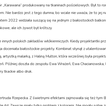
r „Karawana” produkowany na tkaninach pościelowych. Był to ro
. Nie bardzo jest z tego dumna, bo wcale nie uważa, że to jej na
e latem 2022 widziała suszącą się na jednym z białostockich bal
kowe, ale ich żywot był krótszy.
 innych polskich zakładów włókienniczych. Kiedy projektantki prz
ja doceniała białostockie projekty. Kombinat słynął z utalentow
 artystką malarką, z Haliną Multon, która wcześniej była proje
ń. Później doszła do zespołu Ewa Wrażeń, Ewa Chacianowska, Ir
y tkackie albo druk.
rtruda Rzepecka. Z świetnymi efektami zajmowała się też tym B
 itd. Zawsze miały tylko problem z kolorami. Nie mogły sobie z