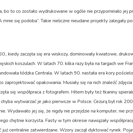
ła, bo to co zostało wydrukowane w ogóle nie przypominało jej pro
„A mnie się podoba”. Takie nieliczne nieudane projekty zalegały
0., kiedy zaczęła się era wiskozy, dominowały kwiatowe, drukowan
ęskich koszulach. W latach 70. kilka razy była na targach we Fran
undowała łódzka Centrala. W latach 90. nastała era kory pościel
o zaprojektować opakowania. Musiały się na nich znaleźć zdjęcia
ła się współpraca z fotografem. Hitem były też tkaniny spieraln
 chyba wytwarzać je jako pierwsze w Polsce. Cezurą był rok 20
e. Wydawało jej się, że nigdy nie przejdzie na komputer, nie przyz
órego chętnie korzysta. Fasty w tym okresie nawiązały współpra
ć już centralnie zatwierdzane. Wzory zaczął dyktować rynek. Poja