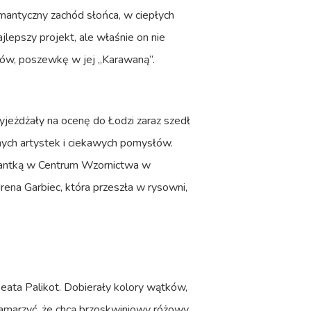
mantyczny zachód słońca, w ciepłych
jlepszy projekt, ale właśnie on nie
konów, poszewkę w jej „Karawaną”.
yjeżdżały na ocenę do Łodzi zaraz szedł
anych artystek i ciekawych pomysłów.
ktantką w Centrum Wzornictwa w
ena Garbiec, która przeszła w rysowni,
eata Palikot. Dobierały kolory wątków,
amarzyć, że chcą brzoskwiniowy różowy,