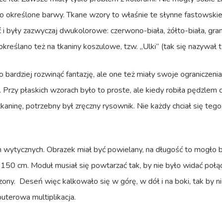
o określone barwy. Tkane wzory to właśnie te słynne fastowskie 
ć i były zazwyczaj dwukolorowe: czerwono-biała, żółto-biała, gra
kreślano też na tkaniny koszulowe, tzw. „Ulki” (tak się nazywał 
bardziej rozwinąć fantazję, ale one też miały swoje ograniczenia
Przy płaskich wzorach było to proste, ale kiedy robiła pędzlem c
 tkaninę, potrzebny był zręczny rysownik. Nie każdy chciał się teg
h wytycznych. Obrazek miał być powielany, na długość to mogło b
 150 cm. Moduł musiał się powtarzać tak, by nie było widać połąc
zony. Deseń więc kalkowało się w górę, w dół i na boki, tak by n
uterowa multiplikacja.