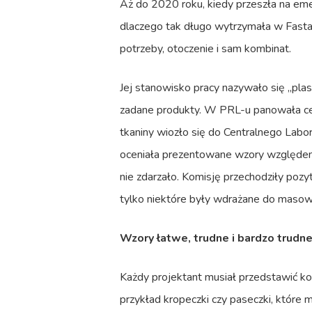
Aż do 2020 roku, kiedy przeszła na emery
dlaczego tak długo wytrzymała w Fastac
potrzeby, otoczenie i sam kombinat.
Jej stanowisko pracy nazywało się „pla
zadane produkty. W PRL-u panowała cen
tkaniny wiozło się do Centralnego Labo
oceniała prezentowane wzory względem at
nie zdarzało. Komisję przechodziły pozy
tylko niektóre były wdrażane do masowe
Wzory łatwe, trudne i bardzo trudn
Każdy projektant musiał przedstawić ko
przykład kropeczki czy paseczki, które