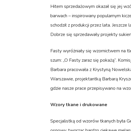
Hitem sprzedażowym okazał się jej wzó
barwach – inspirowany popularnym kiczem
schodził z produkcji przez lata. Jeszcz
Dobrze się sprzedawały projekty sukien
Fasty wyróżniały się wzornictwem na tle
szum: „O Fasty zaraz się pokażą”. Komis
Barbara pracowała z Krystyną Nowelską,
Warszawie, projektantką Barbarą Krysze
gdzie nasze prace przepisywano na wzor
Wzory tkane i drukowane
Specjalistką od wzorów tkanych była Ge
osnowy, tworząc bardzo ciekawe melanże