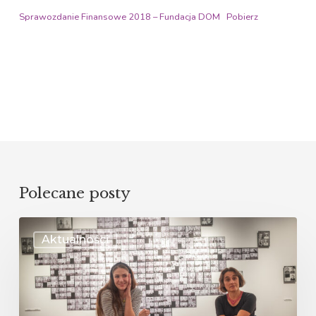
Sprawozdanie Finansowe 2018 – Fundacja DOM
Pobierz
Polecane posty
Spotkanie
Aktualności
z
Antoniną
Tosiek