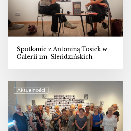
w
Galerii
im.
Sleńdzińskich
Spotkanie z Antoniną Tosiek w
Galerii im. Sleńdzińskich
„Fastowskie”
Aktualności
spotkanie
w
Galerii
im.