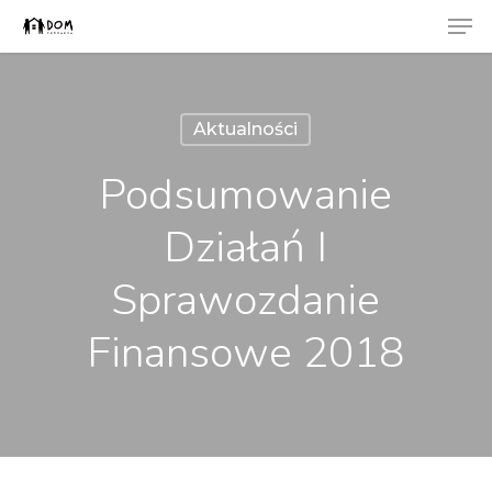
Men
Skip
to
Close
main
Menu
content
Aktualności
Podsumowanie
Działań I
Sprawozdanie
Finansowe 2018