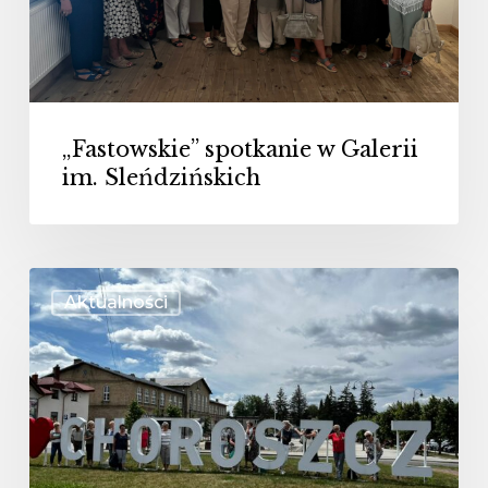
Sleńdzińskich
„Fastowskie” spotkanie w Galerii
im. Sleńdzińskich
Spotkanie
Aktualności
„Fastowiaczek”
w
Choroszczy