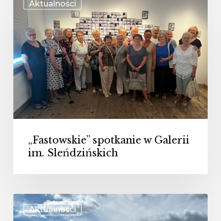
Aktualności
spotkanie
w
Galerii
im.
Sleńdzińskich
„Fastowskie” spotkanie w Galerii
im. Sleńdzińskich
Spotkanie
Aktualności
„Fastowiaczek”