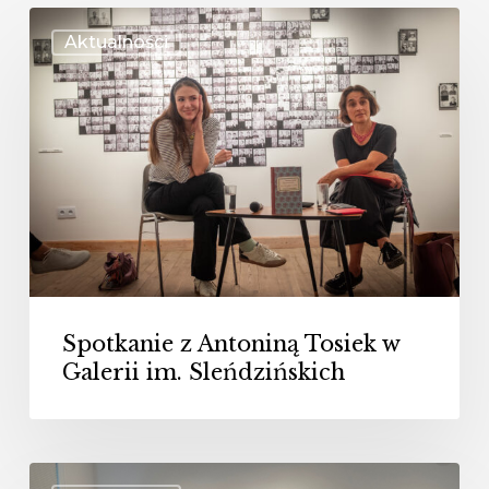
Spotkanie
Aktualności
z
Antoniną
Tosiek
w
Galerii
im.
Sleńdzińskich
Spotkanie z Antoniną Tosiek w
Galerii im. Sleńdzińskich
„Fastowskie”