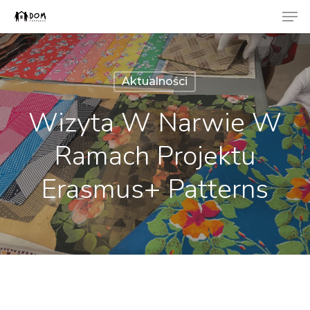
Men
Skip
to
Close
main
Menu
content
Aktualności
Wizyta W Narwie W
Ramach Projektu
Erasmus+ Patterns