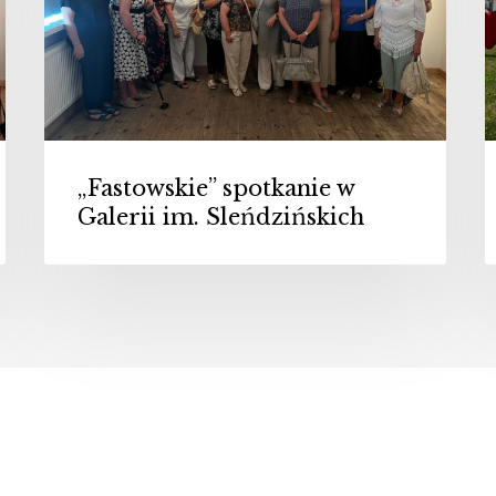
im.
Sleńdzińskich
„Fastowskie” spotkanie w
Galerii im. Sleńdzińskich