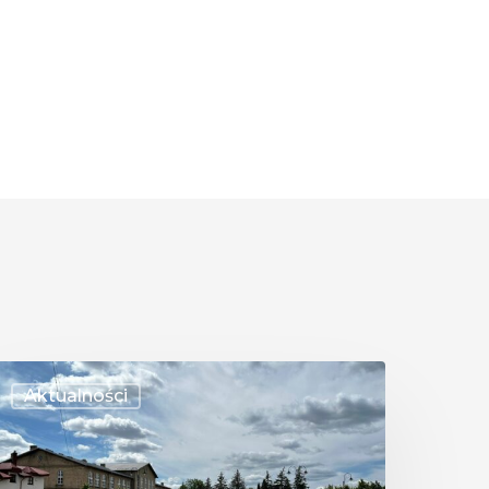
potkanie
Aktualności
Fastowiaczek”
w
horoszczy