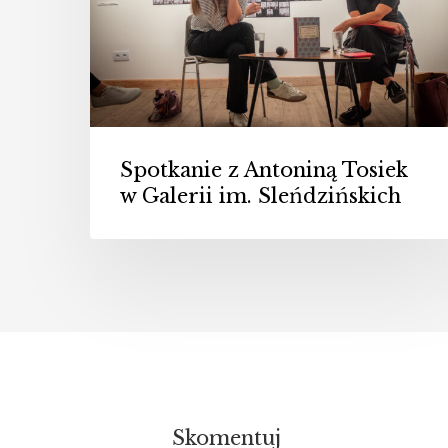
w
Galerii
im.
Sleńdzińskich
Spotkanie z Antoniną Tosiek
w Galerii im. Sleńdzińskich
Skomentuj