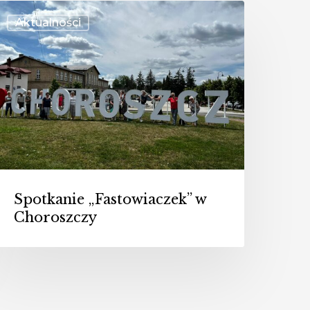
potkanie
Aktualności
Fastowiaczek”
w
horoszczy
Spotkanie „Fastowiaczek” w
Choroszczy