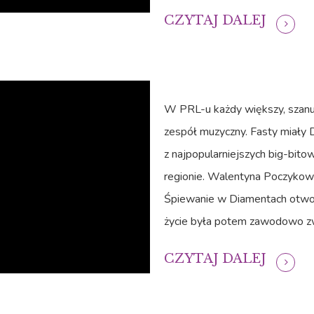
CZYTAJ DALEJ
W PRL-u każdy większy, szanuj
zespół muzyczny. Fasty miały 
z najpopularniejszych big-bit
regionie. Walentyna Poczykows
Śpiewanie w Diamentach otwor
życie była potem zawodowo zw
CZYTAJ DALEJ