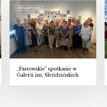
„Fastowskie”
S
Aktualności
spotkanie
„
w
Galerii
C
im.
Sleńdzińskich
„Fastowskie” spotkanie w
Galerii im. Sleńdzińskich