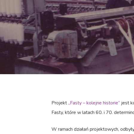
Projekt
„Fasty – kolejne historie”
jest k
Fasty, które w latach 60. i 70. determi
W ramach działań projektowych, odbyły 