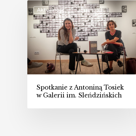
Spotkanie
Aktualności
z
Antoniną
Tosiek
w
Galerii
im.
Sleńdzińskich
Spotkanie z Antoniną Tosiek
w Galerii im. Sleńdzińskich