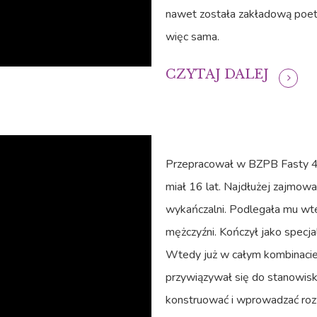
nawet została zakładową poetk
więc sama.
CZYTAJ DALEJ
Przepracował w BZPB Fasty 43 l
miał 16 lat. Najdłużej zajmo
wykańczalni. Podlegała mu w
mężczyźni. Kończył jako specja
Wtedy już w całym kombinacie
przywiązywał się do stanowisk,
konstruować i wprowadzać rozwi