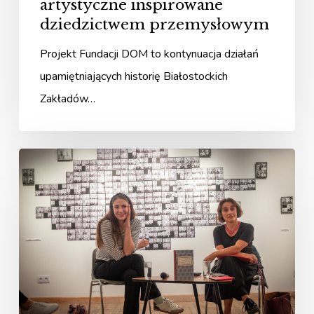
artystyczne inspirowane
dziedzictwem przemysłowym
Projekt Fundacji DOM to kontynuacja działań
upamiętniających historię Białostockich
Zakładów…
Spotkanie
z
Antoniną
Tosiek
w
Galerii
im.