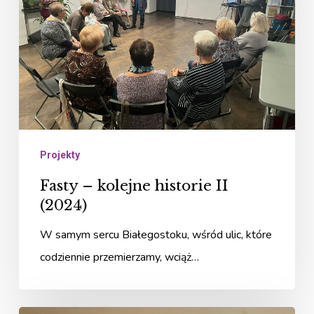
historie
II
(2024)
Projekty
Fasty – kolejne historie II
(2024)
W samym sercu Białegostoku, wśród ulic, które
codziennie przemierzamy, wciąż…