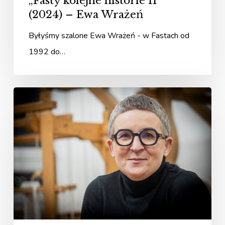
„Fasty kolejne historie II”
(2024) – Ewa Wrażeń
Byłyśmy szalone Ewa Wrażeń - w Fastach od
1992 do…
„Fasty
kolejne
historie
II”
(2024)
–
Beata
Palikot-
Borowska