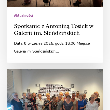
Sleńdzińskich
Aktualności
Spotkanie z Antoniną Tosiek w
Galerii im. Sleńdzińskich
Data: 8 września 2025, godz. 18:00 Miejsce:
Galeria im. Sleńdzińskich,…
„Fastowskie”
spotkanie
w
Galerii
im.