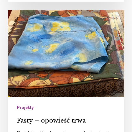
Fasty
–
opowieść
trwa
Projekty
Fasty – opowieść trwa