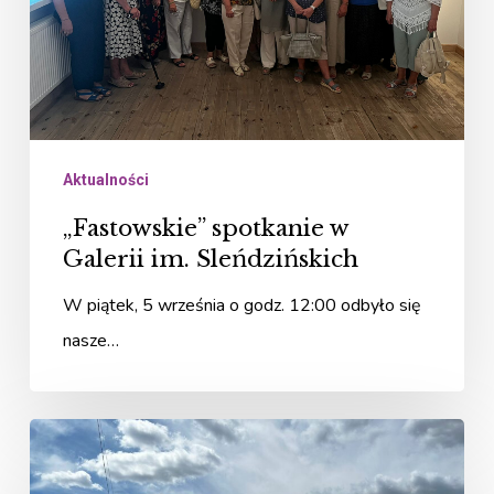
Sleńdzińskich
Aktualności
„Fastowskie” spotkanie w
Galerii im. Sleńdzińskich
W piątek, 5 września o godz. 12:00 odbyło się
nasze…
Spotkanie
„Fastowiaczek”