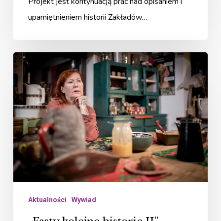
Projekt jest kontynuacją prac nad opisaniem i
upamiętnieniem historii Zakładów…
„Fasty
kolejne
historie
II”
(2024)
–
Ewa
Wrażeń
Aktualności
Wywiad