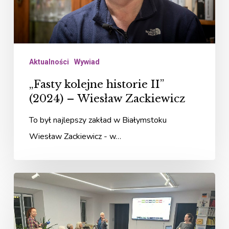
Wiesław
Zackiewicz
Aktualności
Wywiad
„Fasty kolejne historie II”
(2024) – Wiesław Zackiewicz
To był najlepszy zakład w Białymstoku
Wiesław Zackiewicz - w…
Fasty
–
kolejne