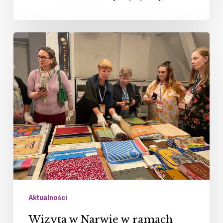
Wizyta
w
Narwie
w
ramach
projektu
Erasmus+
Patterns
Aktualności
Wizyta w Narwie w ramach