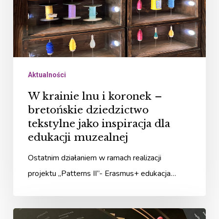
bretońskie
dziedzictwo
tekstylne
jako
Aktualności
inspiracja
dla
W krainie lnu i koronek –
edukacji
bretońskie dziedzictwo
tekstylne jako inspiracja dla
muzealnej
edukacji muzealnej
Ostatnim działaniem w ramach realizacji
projektu „Patterns II”- Erasmus+ edukacja…
Patterns