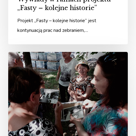
„Fasty – kolejne historie”
Projekt „Fasty – kolejne historie” jest
kontynuacją prac nad zebraniem,…
Fasty
–
kolejne
historie