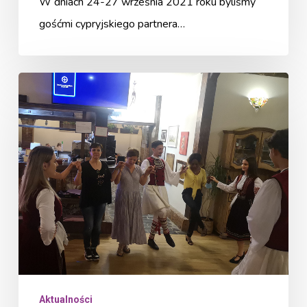
W dniach 24-27 września 2021 roku byliśmy
gośćmi cypryjskiego partnera…
„Yes
We
Can”
–
spotkanie
w
Bukareszcie
Aktualności