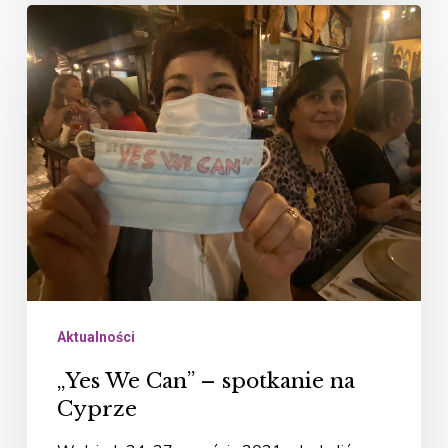
„Yes
We
Can”
–
spotkanie
na
Cyprze
Aktualności
„Yes We Can” – spotkanie na
Cyprze