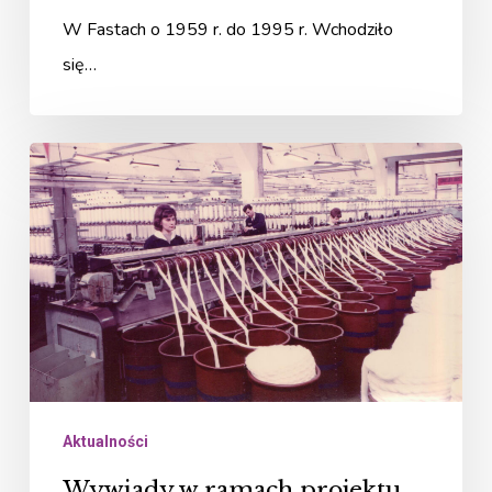
W Fastach o 1959 r. do 1995 r. Wchodziło
się…
Wywiady
w
ramach
projektu
„Fasty
–
kolejne
historie”
Aktualności
Wywiady w ramach projektu