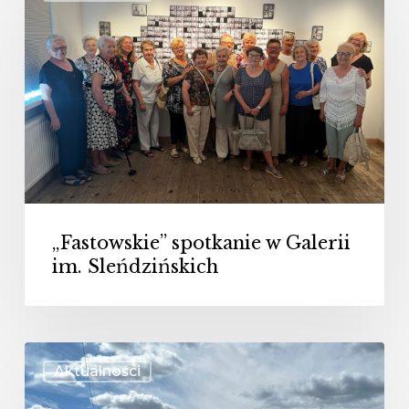
spotkanie
w
Galerii
im.
Sleńdzińskich
„Fastowskie” spotkanie w Galerii
im. Sleńdzińskich
Spotkanie
Aktualności
„Fastowiaczek”