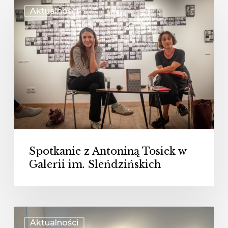
Spotkanie
Aktualności
z
Antoniną
Tosiek
w
Galerii
im.
Sleńdzińskich
Spotkanie z Antoniną Tosiek w
Galerii im. Sleńdzińskich
„Fastowskie”
Aktualności